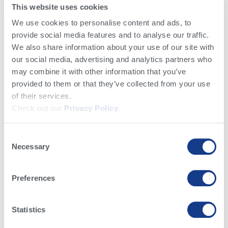
This website uses cookies
We use cookies to personalise content and ads, to
provide social media features and to analyse our traffic.
We also share information about your use of our site with
Conocimiento y Noticias​
our social media, advertising and analytics partners who
may combine it with other information that you’ve
provided to them or that they’ve collected from your use
of their services.
Check out our
Privacy Policy
.
Básicos Lecheros
Crianza de Becerras
Reproducción e Inseminación
Consent
Genética, Genómica & Planes Genéticos
Manejo del Negocio Lechero
Necessary
Selection
Noticias Alta
Salud del Hato
Alimentación y Nutrición
Preferences
Statistics