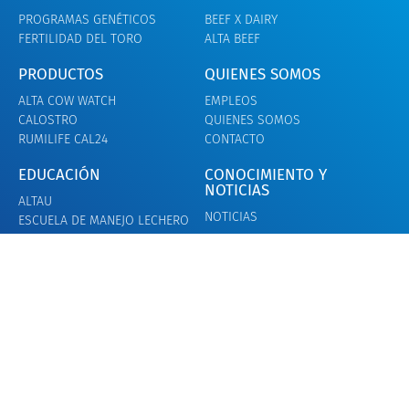
PROGRAMAS GENÉTICOS
BEEF X DAIRY
FERTILIDAD DEL TORO
ALTA BEEF
PRODUCTOS
QUIENES SOMOS
ALTA COW WATCH
EMPLEOS
CALOSTRO
QUIENES SOMOS
RUMILIFE CAL24
CONTACTO
EDUCACIÓN
CONOCIMIENTO Y
NOTICIAS
ALTAU
NOTICIAS
ESCUELA DE MANEJO LECHERO
Términos y condiciones
Declaración de privacidad
© Alta Genetics Inc. - Todos los Derechos Reservados.