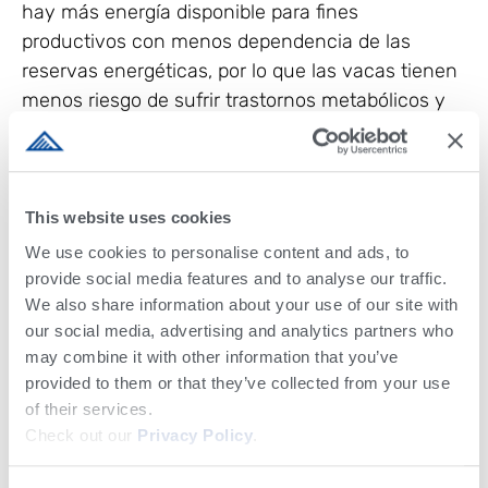
hay más energía disponible para fines
productivos con menos dependencia de las
reservas energéticas, por lo que las vacas tienen
menos riesgo de sufrir trastornos metabólicos y
son más capaces de soportar el estrés por calor.
Para asegurarse de que esta estrategia
nutricional funciona, el manejo del hato es un
This website uses cookies
área de atención importante. Es esencial dar
We use cookies to personalise content and ads, to
prioridad a la comodidad de las vacas
provide social media features and to analyse our traffic.
asegurándose de que disponen de una superficie
We also share information about your use of our site with
adecuada para tumbarse, sombra, aspersores en
our social media, advertising and analytics partners who
funcionamiento, flujo de aire y colocación de
may combine it with other information that you’ve
ventiladores. Proporcionar a las vacas múltiples
provided to them or that they’ve collected from your use
formas de mantenerse frescas contribuirá al éxito
of their services.
Check out our
Privacy Policy
.
de su programa de nutrición.
Implemente una estrategia de nutrición