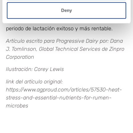
Alimentando el microbioma del rumen, puede
Deny
proteger a su rebaño del estrés por calor y
mantener una mejor condición corporal para un
periodo de lactación exitoso y más rentable.
Artículo escrito para Progressive Dairy por: Dana
J. Tomlinson, Global Technical Services de Zinpro
Corporation
Ilustración: Corey Lewis
link del artículo original:
https://www.agproud.com/articles/57530-heat-
stress-and-essential-nutrients-for-rumen-
microbes