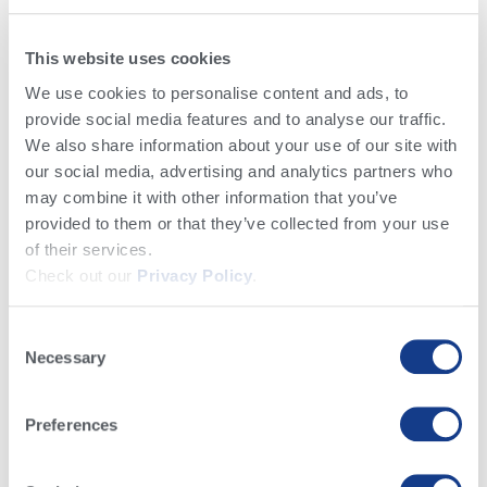
This website uses cookies
We use cookies to personalise content and ads, to
provide social media features and to analyse our traffic.
Conocimiento y Noticias​
We also share information about your use of our site with
our social media, advertising and analytics partners who
may combine it with other information that you’ve
provided to them or that they’ve collected from your use
of their services.
Check out our
Privacy Policy
.
Básicos Lecheros
Crianza de Becerras
Reproducción e Inseminación
Consent
Genética, Genómica & Planes Genéticos
Manejo del Negocio Lechero
Necessary
Selection
Noticias Alta
Salud del Hato
Alimentación y Nutrición
Preferences