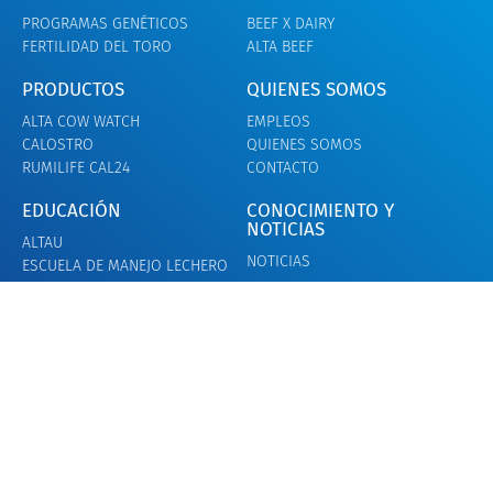
PROGRAMAS GENÉTICOS
BEEF X DAIRY
FERTILIDAD DEL TORO
ALTA BEEF
PRODUCTOS
QUIENES SOMOS
ALTA COW WATCH
EMPLEOS
CALOSTRO
QUIENES SOMOS
RUMILIFE CAL24
CONTACTO
EDUCACIÓN
CONOCIMIENTO Y
NOTICIAS
ALTAU
NOTICIAS
ESCUELA DE MANEJO LECHERO
Términos y condiciones
Declaración de privacidad
© Alta Genetics Inc. - Todos los Derechos Reservados.