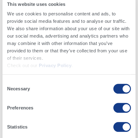
This website uses cookies
We use cookies to personalise content and ads, to
provide social media features and to analyse our traffic.
We also share information about your use of our site with
Conocimiento y Noticias​
our social media, advertising and analytics partners who
may combine it with other information that you’ve
provided to them or that they’ve collected from your use
of their services.
Check out our
Privacy Policy
.
Básicos Lecheros
Crianza de Becerras
Reproducción e Inseminación
Consent
Genética, Genómica & Planes Genéticos
Manejo del Negocio Lechero
Necessary
Selection
Noticias Alta
Salud del Hato
Alimentación y Nutrición
Preferences
Statistics