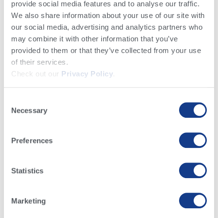
provide social media features and to analyse our traffic.
fueron inseminadas.
We also share information about your use of our site with
Independientemente de si usa un sistema de
our social media, advertising and analytics partners who
may combine it with other information that you’ve
monitoreo de actividad o pintura de cola, si puede
provided to them or that they’ve collected from your use
detectar los calores con precisión, tendrá la
of their services.
oportunidad de atrapar a las vacas que entran en
Check out our
Privacy Policy
.
celo. Eso significa menos vacas abiertas en el día
de verificación o chequeo de preñez.
Consent
Necessary
3. MANTENGA REGISTROS
Selection
EXACTOS
Preferences
El uso de un programa de software para
mantener sus registros le brinda la mejor
Statistics
oportunidad de apegarse al punto número dos
anterior. Cuando use un programa de IA
Marketing
programado, puede configurar su programa de