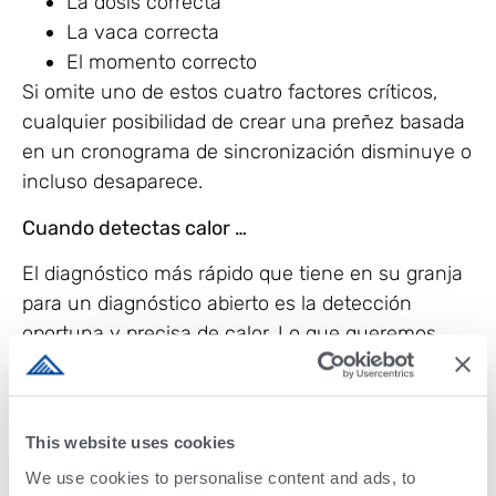
La dosis correcta
La vaca correcta
El momento correcto
Si omite uno de estos cuatro factores críticos,
cualquier posibilidad de crear una preñez basada
en un cronograma de sincronización disminuye o
incluso desaparece.
Cuando detectas calor …
El diagnóstico más rápido que tiene en su granja
para un diagnóstico abierto es la detección
oportuna y precisa de calor. Lo que queremos
decir con esto es que si espera hasta el día real
de su chequeo de preñez para determinar el
estado de preñez de cada vaca inseminada 28-
This website uses cookies
35 días antes, estará revisando algunas vacas
We use cookies to personalise content and ads, to
que pueden haber mostrado celo desde que