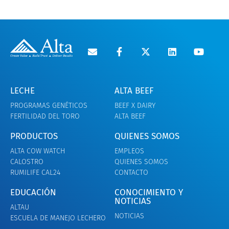
LECHE
ALTA BEEF
PROGRAMAS GENÉTICOS
BEEF X DAIRY
FERTILIDAD DEL TORO
ALTA BEEF
PRODUCTOS
QUIENES SOMOS
ALTA COW WATCH
EMPLEOS
CALOSTRO
QUIENES SOMOS
RUMILIFE CAL24
CONTACTO
EDUCACIÓN
CONOCIMIENTO Y
NOTICIAS
ALTAU
NOTICIAS
ESCUELA DE MANEJO LECHERO