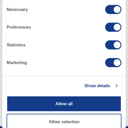
Consent
procedimientos de tal manera que se limite el
Necessary
Selection
contacto y se mantengan las operaciones.
Preferences
Crear valor. Construir confianza. Entregar
resultados.
Statistics
Marketing
Sinceramente,
Show details
Kevin Muxlow
CEO, Alta Genetics
Allow all
Allow selection