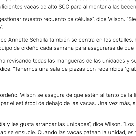
icientes vacas de alto SCC para alimentar a las becer
estionar nuestro recuento de células”, dice Wilson. “Si
”.
e Annette Schalla también se centra en los detalles.
 equipo de ordeño cada semana para asegurarse de que
a revisando todas las mangueras de las unidades y su
, dice. “Tenemos una sala de piezas con recambios “gra
rdeño, Wilson se asegura de que estén al tanto de la lim
spar el estiércol de debajo de las vacas. Una vez más, s
ía y les gusta arrancar las unidades”, dice Wilson. “L
ad se ensucie. Cuando las vacas patean la unidad, es fá