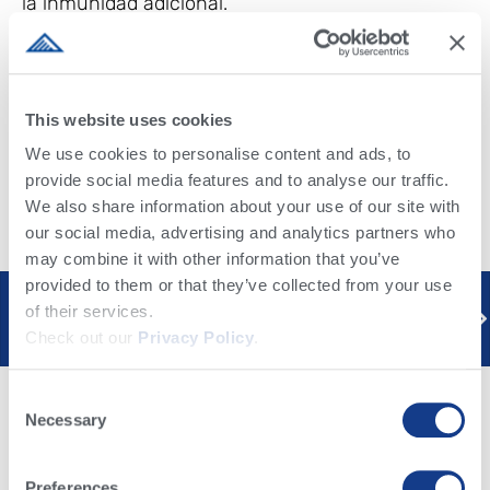
la inmunidad adicional.
Artículo escrito por Taylor Reach para Hoard´s
Dairyman
This website uses cookies
Traducción: MVZ Brenda Yumibe, Alta Genetics
México
We use cookies to personalise content and ads, to
provide social media features and to analyse our traffic.
We also share information about your use of our site with
our social media, advertising and analytics partners who
may combine it with other information that you’ve
provided to them or that they’ve collected from your use
Previous
Next
of their services.
Éxito reproductivo: una tríada de personas, vacas y ciencia
Lo que se debe y no se debe hacer para usar la tecnología de reproducción
Check out our
Privacy Policy
.
Consent
Necessary
Selection
Preferences
On Key