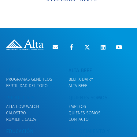
LECHE
ALTA BEEF
PROGRAMAS GENÉTICOS
BEEF X DAIRY
FERTILIDAD DEL TORO
ALTA BEEF
PRODUCTOS
QUIENES SOMOS
ALTA COW WATCH
EMPLEOS
CALOSTRO
QUIENES SOMOS
RUMILIFE CAL24
CONTACTO
EDUCACIÓN
CONOCIMIENTO Y
NOTICIAS