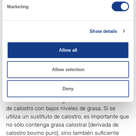
utilizadas en los sustitutos sintéticos del calostro
Marketing
que se comercializan.
¿Qué debemos buscar en un sustituto del
Show details
calostro?
Si se utiliza un sustituto de calostro, asegúrese
Allow all
de que está elaborado con calostro bovino entero
y grasa calostral… ¡y no con una fuente de grasa
Allow selection
diferente!
Para demostrar aún más la importancia de la
Deny
grasa calostral en los sustitutos de calostro, se
llevaron a cabo investigaciones sobre sustitutos
de calostro con bajos niveles de grasa. Si se
utiliza un sustituto de calostro, es importante que
no sólo contenga grasa calostral (derivada de
calostro bovino puro), sino también suficiente