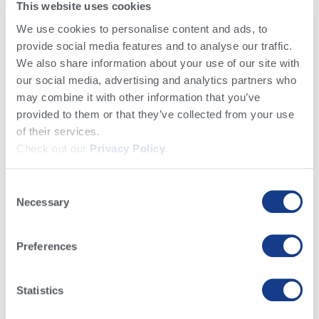
parda (en términos de aportación de
This website uses cookies
componentes celulares clave (contenido de
We use cookies to personalise content and ads, to
proteína UCP1) que desencadenan la producción
provide social media features and to analyse our traffic.
de calor en las células de grasa parda). De hecho,
We also share information about your use of our site with
la investigación de Wilms et al (2022) muestra
our social media, advertising and analytics partners who
may combine it with other information that you’ve
que la grasa del calostro es más alta en ácidos
provided to them or that they’ve collected from your use
grasos poliinsaturados en comparación con la
of their services.
leche entera. La grasa poliinsaturada llamada
Check out our
Privacy Policy
.
ácido graso omega-3 era un 45% más alta en el
calostro en comparación con la leche entera
Consent
(dato curioso: el ácido eicosapentaenoico (EPA),
Necessary
Selection
un tipo de ácido graso omega tres, era un 73%
más alto en el calostro frente a la leche entera y
Preferences
produce moléculas de señalización para reducir
la inflamación en el cuerpo). Es probable que
Statistics
exista una razón fisiológica para ello, y suscita
dudas entre muchas de las fuentes de grasa