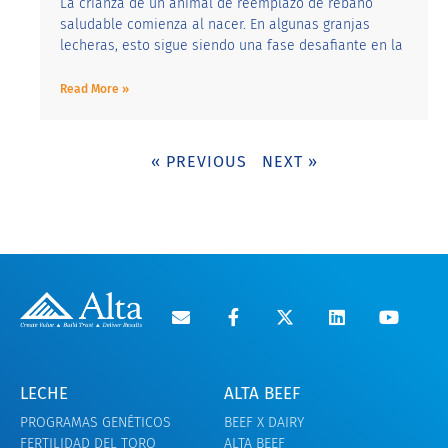
La crianza de un animal de reemplazo de rebaño
saludable comienza al nacer. En algunas granjas
lecheras, esto sigue siendo una fase desafiante en la
Read More »
« PREVIOUS
NEXT »
LECHE
ALTA BEEF
PROGRAMAS GENÉTICOS
BEEF X DAIRY
FERTILIDAD DEL TORO
ALTA BEEF