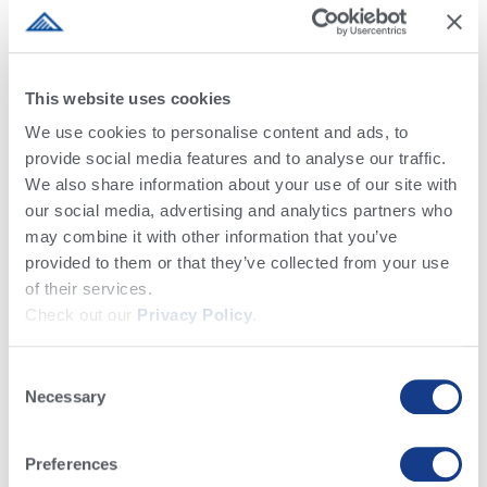
Las explotaciones que dan prioridad a la
alimentación con calostro presentan tasas de
fracaso más bajas, aunque no existe una práctica
This website uses cookies
única que garantice el éxito de la inmunidad
We use cookies to personalise content and ads, to
pasiva. Las granjas que aplicaron las mejores
provide social media features and to analyse our traffic.
We also share information about your use of our site with
prácticas de manejo, que dieron lugar a tasas de
our social media, advertising and analytics partners who
fracaso más bajas, tenían como objetivo
may combine it with other information that you’ve
alimentar a los animales con 3 ó 4 cuartos de
provided to them or that they’ve collected from your use
galón de calostro entre 1 y 4 horas después del
of their services.
nacimiento, seguido de una segunda
Check out our
Privacy Policy
.
alimentación. Tenían suficiente calostro
almacenado o sustituto de calostro a la mano; no
Consent
permitían amamantar de la vaca; documentaban
Necessary
Selection
las tomas de calostro; y utilizaban un
refractómetro BRIX para comprobar la calidad del
Preferences
calostro.