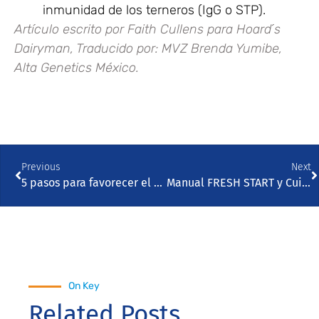
inmunidad de los terneros (IgG o STP).
Artículo escrito por Faith Cullens para Hoard´s
Dairyman, Traducido por: MVZ Brenda Yumibe,
Alta Genetics México.
Previous
Next
5 pasos para favorecer el crecimiento y el rendimiento de las crías cruza carne x leche.
Manual FRESH START y Cuidados en Terneros en Español
On Key
Related Posts