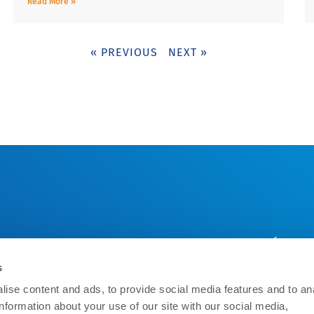
Read More »
« PREVIOUS
NEXT »
UCTOS
QUIENES SOMOS
EDUCACIÓN
OW WATCH
EMPLEOS
ALTAU
s
RO
QUIENES SOMOS
ESCUELA DE MANEJ
ise content and ads, to provide social media features and to an
E CAL24
CONTACTO
information about your use of our site with our social media,