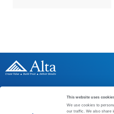
LECHE
ALTA BEEF
PROD
PROGRAMAS GENÉTICOS
BEEF X DAIRY
ALTA C
This website uses cookie
FERTILIDAD DEL TORO
ALTA BEEF
CALOST
We use cookies to personal
RUMILIF
our traffic. We also share 