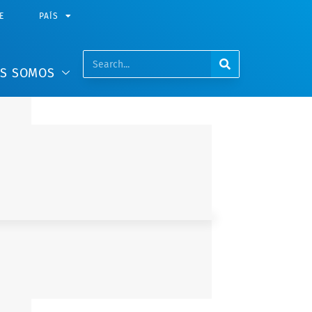
E
PAÍS
ES SOMOS