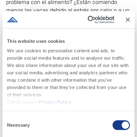
problema con el alimento? ¿Están comiendo
menos las vacas debido al estrés por calor o a un
cambio en la dieta?
Las vacas son animales de costumbres y
prefieren comer a horas regulares. Debido a la
This website uses cookies
jerarquía dentro del grupo, puede que no todas
We use cookies to personalise content and ads, to
las vacas coman al mismo tiempo. Las vacas
provide social media features and to analyse our traffic.
dominantes pueden comer primero cuando se les
We also share information about your use of our site with
suministra alimento fresco. Por lo tanto, el
our social media, advertising and analytics partners who
may combine it with other information that you’ve
alimento debe estar siempre disponible para que
provided to them or that they’ve collected from your use
todas las vacas tengan acceso suficiente. Si en
of their services.
algún momento no hay vacas comiendo, es una
Check out our
Privacy Policy
.
clara señal de que no hay alimento disponible, lo
que usted quiere evitar.
Consent
Necessary
Si tiene varias ubicaciones, también es posible
Selection
comparar los patrones de alimentación entre