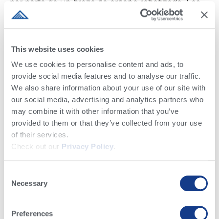
por parte de un brazo de ordeño robotizado. Los
rasgos compuestos de la ubre son una guía útil a
la hora de seleccionar para un rebaño robotizado.
Unas patas y pezuñas sanas permiten a la vaca
This website uses cookies
hacer frecuentes viajes al robot o al comedero.
We use cookies to personalise content and ads, to
Los rasgos compuestos de patas y pezuñas
provide social media features and to analyse our traffic.
también son una guía excelente en este caso.
We also share information about your use of our site with
Las Tasas de Concepción de los Padres y las
our social media, advertising and analytics partners who
Tasas de Preñez de las Hijas son herramientas
may combine it with other information that you’ve
útiles para el rendimiento reproductivo. La lista de
provided to them or that they’ve collected from your use
información útil sobre rasgos es interminable.
of their services.
Check out our
Privacy Policy
.
Actualmente, el USDA está realizando una
evaluación de la velocidad de ordeño para una de
Consent
las razas lecheras boutique, y se puede llegar a la
Necessary
Selection
conclusión de que una evaluación de la
velocidad de ordeño estará disponible para todas
Preferences