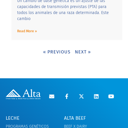
Un cambio de base genética es un ajuste de las
capacidades de transmisión previstas (PTA) para
todos los animales de una raza determinada. Este
cambio
Read More »
« PREVIOUS
NEXT »
LECHE
ALTA BEEF
PROGRAMAS GENÉTICOS
BEEF X DAIRY