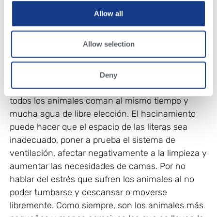
establos, lo ideal es que tengan el tamaño
Allow all
adecuado para las terneras que los van a utilizar.
Compruebe las normas de la industria en cuanto
Allow selection
a los requisitos de espacio para los establos con
cama o echaderos. La densidad de población
debe ser de un establo por animal. Debe haber
Deny
suficiente espacio de alimentación para que
todos los animales coman al mismo tiempo y
mucha agua de libre elección. El hacinamiento
puede hacer que el espacio de las literas sea
inadecuado, poner a prueba el sistema de
ventilación, afectar negativamente a la limpieza y
aumentar las necesidades de camas. Por no
hablar del estrés que sufren los animales al no
poder tumbarse y descansar o moverse
libremente. Como siempre, son los animales más