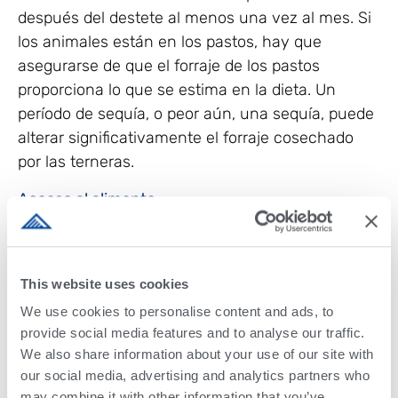
después del destete al menos una vez al mes. Si
los animales están en los pastos, hay que
asegurarse de que el forraje de los pastos
proporciona lo que se estima en la dieta. Un
período de sequía, o peor aún, una sequía, puede
alterar significativamente el forraje cosechado
por las terneras.
Acceso al alimento
Al igual que en el caso de los animales lactantes,
el acceso al alimento de las terneras es clave
para el rendimiento. ¿Hay suficiente espacio en
This website uses cookies
los corrales para los animales? ¿La estrategia de
We use cookies to personalise content and ads, to
agrupación permite alojar juntos a animales de
provide social media features and to analyse our traffic.
tamaño similar? Si las terneras no pueden
We also share information about your use of our site with
our social media, advertising and analytics partners who
alcanzar el alimento, no pueden comerlo.
may combine it with other information that you’ve