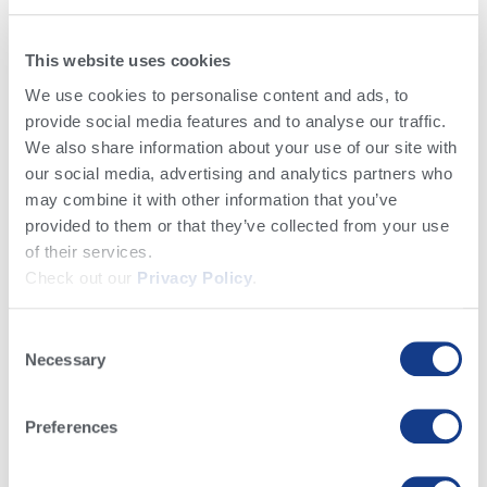
This website uses cookies
We use cookies to personalise content and ads, to
provide social media features and to analyse our traffic.
We also share information about your use of our site with
our social media, advertising and analytics partners who
may combine it with other information that you’ve
provided to them or that they’ve collected from your use
of their services.
Raza Angus
Check out our
Privacy Policy
.
011AN01068 BR Mr Crown Prince 9061W En la parte
Consent
noreste de Escocia se encuentran los cuatro
Necessary
condados de Aberdeen, Banff, Kincardine y Angus.
Selection
Estos condados
Preferences
Read More »