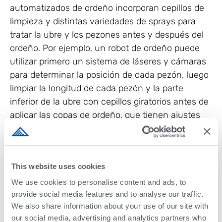
automatizados de ordeño incorporan cepillos de
limpieza y distintas variedades de sprays para
tratar la ubre y los pezones antes y después del
ordeño. Por ejemplo, un robot de ordeño puede
utilizar primero un sistema de láseres y cámaras
para determinar la posición de cada pezón, luego
limpiar la longitud de cada pezón y la parte
inferior de la ubre con cepillos giratorios antes de
aplicar las copas de ordeño, que tienen ajustes
únicos de vacío y pulsación para cada cuarto.
Este nivel de especificidad y granularidad
garantiza que, una vez finalizado el ordeño, la
This website uses cookies
copa de ordeño se desprenda automáticamente,
evitando daños en el extremo del pezón, que
We use cookies to personalise content and ads, to
provide social media features and to analyse our traffic.
pueden provocar infecciones bacterianas y
We also share information about your use of our site with
mastitis. Tras un ordeño satisfactorio, el extremo
our social media, advertising and analytics partners who