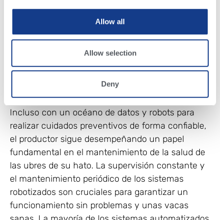
puede equiparse con una solución de mayor
acondicionamiento, asegurando que los pezones
Allow all
permanezcan sanos, hidratados y listos para el
ordeño.
Allow selection
Mantenimiento para conservar la salud de las
ubres
Deny
Incluso con un océano de datos y robots para
realizar cuidados preventivos de forma confiable,
el productor sigue desempeñando un papel
fundamental en el mantenimiento de la salud de
las ubres de su hato. La supervisión constante y
el mantenimiento periódico de los sistemas
robotizados son cruciales para garantizar un
funcionamiento sin problemas y unas vacas
sanas. La mayoría de los sistemas automatizados