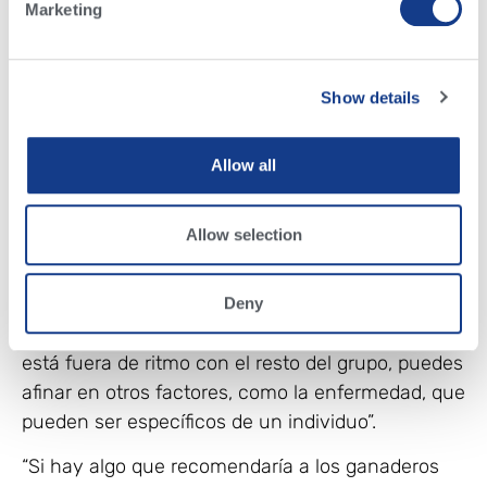
Marketing
tiempo medio de masticación de un grupo de
vacas sanas. La línea roja representa una vaca
individual masticando consistentemente
Show details
alrededor de una hora menos que sus
compañeras de corral, comenzando siete
Allow all
semanas antes de parir. Esto no es normal y
puede indicar cetosis.
Allow selection
“Un patrón de datos de grupo o corral muestra
que todas las vacas están experimentando el
mismo entorno, nutrición y manejo”, dice De Pont.
Deny
“Así, cuando los datos te muestran que una vaca
está fuera de ritmo con el resto del grupo, puedes
afinar en otros factores, como la enfermedad, que
pueden ser específicos de un individuo”.
“Si hay algo que recomendaría a los ganaderos