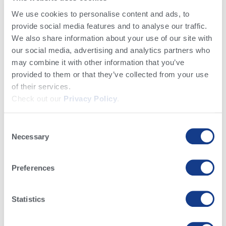
usted podría estar tratando con una vaca con
We use cookies to personalise content and ads, to
cetosis.
provide social media features and to analyse our traffic.
We also share information about your use of our site with
our social media, advertising and analytics partners who
may combine it with other information that you’ve
provided to them or that they’ve collected from your use
of their services.
Check out our
Privacy Policy
.
Consent
Necessary
Selection
Preferences
Statistics
Este gráfico es un ejemplo de lo que podría ser un
panel de control. La línea naranja representa el