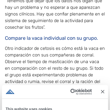
“Tenemos que dejar que los datos nos digan que
hay un problema y no esperar a que aparezcan
signos clínicos. Hay que confiar plenamente en el
sistema de seguimiento de la actividad para
cosechar los frutos”.
Compare la vaca individual con su grupo.
Otro indicador de cetosis es cómo está la vaca en
comparación con sus compañeras de corral.
Observe el tiempo de masticación de una vaca
en comparación con el resto de su grupo. Si todo
el grupo está experimentando problemas de
actividad o rumia, revise el corral y la ración del
corral. Podría haber un problema de gestión que
debe ser tratado, como la nutrición o el medio
ambiente. Si el resto del grupo parece saludable
comparado con los datos individuales de la vaca,
This website uses cookies